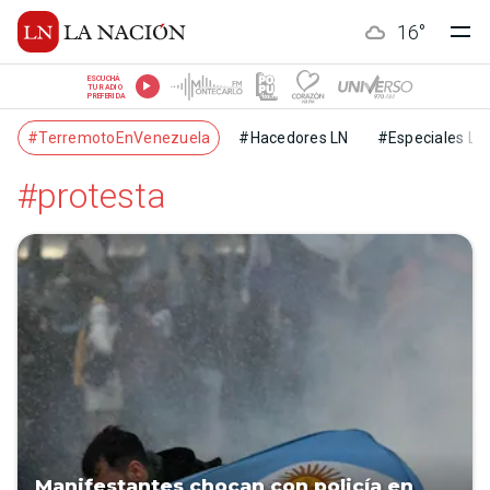
16
°
ESCUCHÁ
TU RADIO
PREFERIDA
#TerremotoEnVenezuela
#Hacedores LN
#Especiales LN
#protesta
Manifestantes chocan con policía en