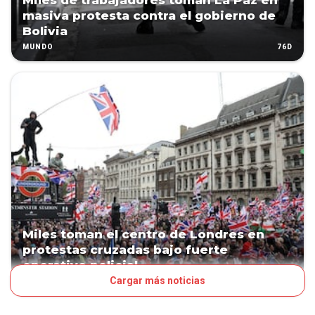
Miles de trabajadores toman La Paz en
masiva protesta contra el gobierno de
Bolivia
76D
MUNDO
Miles toman el centro de Londres en
protestas cruzadas bajo fuerte
operativo policial
Cargar más noticias
82D
MUNDO