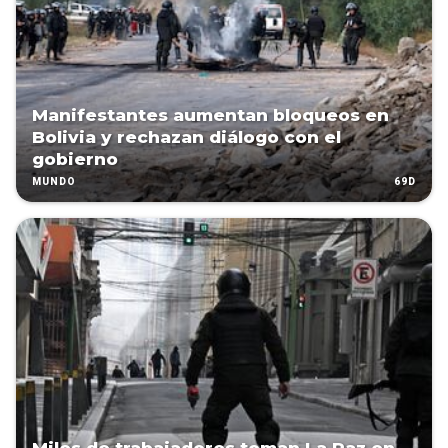
Manifestantes aumentan bloqueos en
Bolivia y rechazan diálogo con el
gobierno
69D
MUNDO