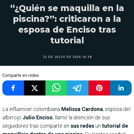
“¿Quién se maquilla en la
piscina?”: criticaron a la
esposa de Enciso tras
tutorial
22 DE JULIO DE 2026 14:18
Compartir en redes
La influencer colombiana
Melissa Cardona
, esposa del
albirrojo
Julio Enciso
, llamó la atención de sus
seguidores tras compartir en
sus redes
un
tutorial de