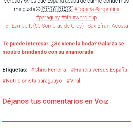
verdad? 🥹 es que España acaba de darme donde más
me gusta🙃🇵🇾🇦🇷🇪🇸
#España
#argentina
#paraguay
#fifa
#wordlcup
♬ Earned It (50 Sombras de Grey) - Sax Efrain Acosta
Te puede interesar: ¿Se viene la boda? Galarza se
mostró brindando con su enamorada
Etiquetas:
#
Chris Ferreira
#
Francia versus España
#
Nutricionista paraguayo
#
Viral
Déjanos tus comentarios en Voiz