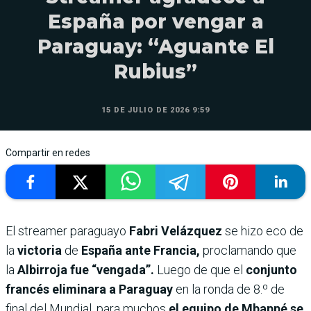
España por vengar a
Paraguay: “Aguante El
Rubius”
15 DE JULIO DE 2026 9:59
Compartir en redes
El streamer paraguayo
Fabri Velázquez
se hizo eco de
la
victoria
de
España ante Francia,
proclamando que
la
Albirroja fue “vengada”.
Luego de que el
conjunto
francés eliminara a Paraguay
en la ronda de 8.º de
final del Mundial, para muchos
el equipo de Mbappé se