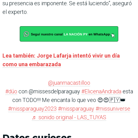
su presencia es imponente. Se está luciendo”, aseguró
el experto.
Lea también: Jorge Lafarja intentó vivir un día
como una embarazada
@juanmacastilloo
#dúo
con @missesdelparaguay
#ElicenaAndrada
esta
con TODO!!! Me encanta lo que veo 😍😍🇵🇾👑
#missparaguay2023
#missparaguay
#missuniverse
♬ sonido original - LAS_TUYAS
Datos curiosos