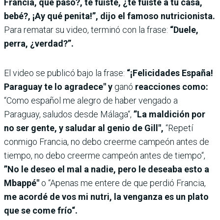
Francia, qué pasó?, te fuiste, ¿te fuiste a tu casa,
bebé?, ¡Ay qué penita!”, dijo el famoso nutricionista.
Para rematar su video, terminó con la frase:
“Duele,
perra, ¿verdad?”.
El video se publicó bajo la frase:
“¡Felicidades España!
Paraguay te lo agradece" y
ganó
reacciones como:
“Como español me alegro de haber vengado a
Paraguay, saludos desde Málaga“,
”La maldición por
no ser gente, y saludar al genio de Gill",
“Repetí
conmigo Francia, no debo creerme campeón antes de
tiempo, no debo creerme campeón antes de tiempo“,
”No le deseo el mal a nadie, pero le deseaba esto a
Mbappé"
o “Apenas me entere de que perdió Francia,
me acordé de vos mi nutri, la venganza es un plato
que se come frío“.