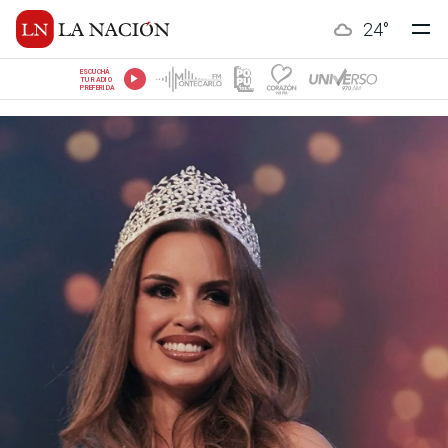
24
°
ESCUCHÁ
TU RADIO
PREFERIDA