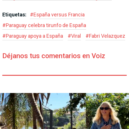
Etiquetas:
#
España versus Francia
#
Paraguay celebra tirunfo de España
#
Paraguay apoya a España
#
Viral
#
Fabri Velazquez
Déjanos tus comentarios en Voiz