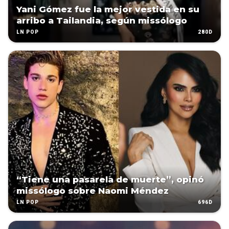
Yani Gómez fue la mejor vestida en su
arribo a Tailandia, según missólogo
280D
LN POP
“Tiene una pasarela de muerte”, opinó
missólogo sobre Naomi Méndez
696D
LN POP