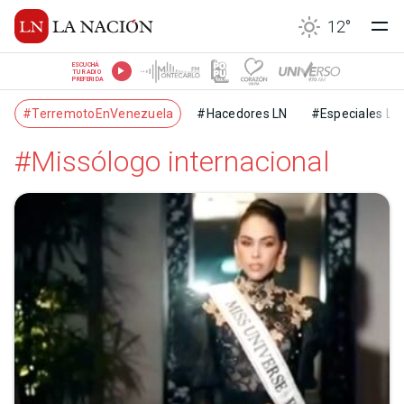
12
°
ESCUCHÁ
TU RADIO
PREFERIDA
#TerremotoEnVenezuela
#Hacedores LN
#Especiales LN
#Missólogo internacional