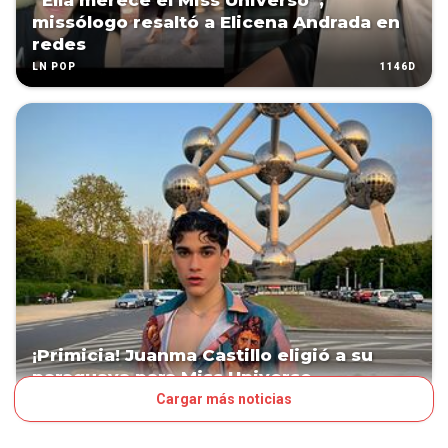
“Ella merece el Miss Universo”,
missólogo resaltó a Elicena Andrada en
redes
1146D
LN POP
¡Primicia! Juanma Castillo eligió a su
paraguaya para Miss Universo
Cargar más noticias
1157D
LN POP