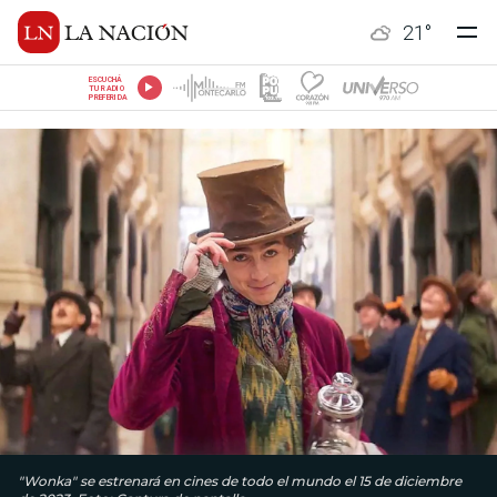
21
°
ESCUCHÁ
TU RADIO
PREFERIDA
"Wonka" se estrenará en cines de todo el mundo el 15 de diciembre