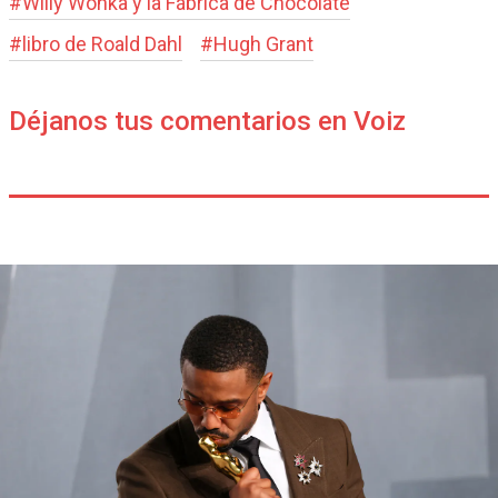
#
Willy Wonka y la Fábrica de Chocolate
#
libro de Roald Dahl
#
Hugh Grant
Déjanos tus comentarios en Voiz