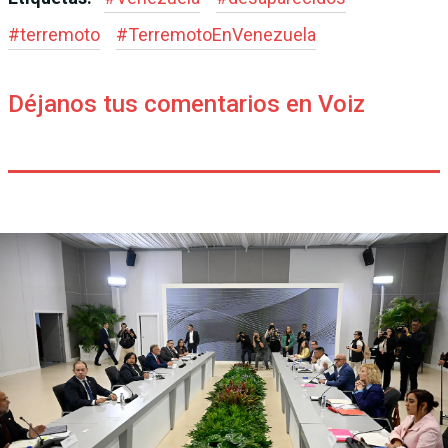
#
terremoto
#
TerremotoEnVenezuela
Déjanos tus comentarios en Voiz