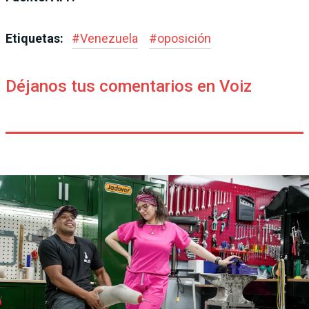
Etiquetas:
#
Venezuela
#
oposición
Déjanos tus comentarios en Voiz