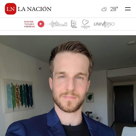
28
°
ESCUCHÁ
TU RADIO
PREFERIDA