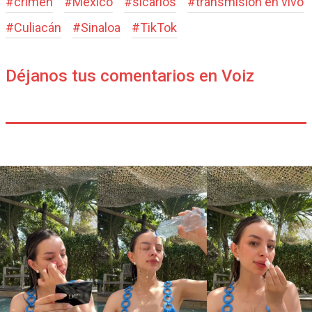
#
crimen
#
México
#
sicarios
#
transmisión en vivo
#
Culiacán
#
Sinaloa
#
TikTok
Déjanos tus comentarios en Voiz