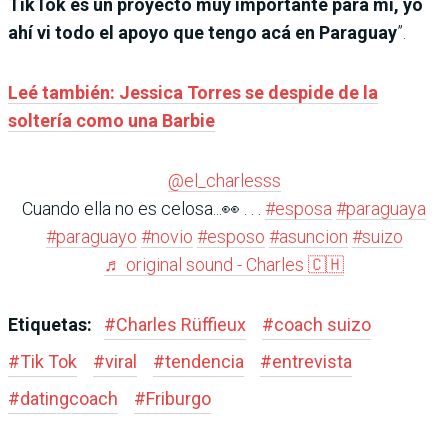
TikTok es un proyecto muy importante para mi, yo
ahí vi todo el apoyo que tengo acá en Paraguay
”.
Leé también: Jessica Torres se despide de la
soltería como una Barbie
@el_charlesss
Cuando ella no es celosa...👀 . . .
#esposa
#paraguaya
#paraguayo
#novio
#esposo
#asuncion
#suizo
♬ original sound - Charles 🇨🇭
Etiquetas:
#
Charles Rüffieux
#
coach suizo
#
Tik Tok
#
viral
#
tendencia
#
entrevista
#
datingcoach
#
Friburgo