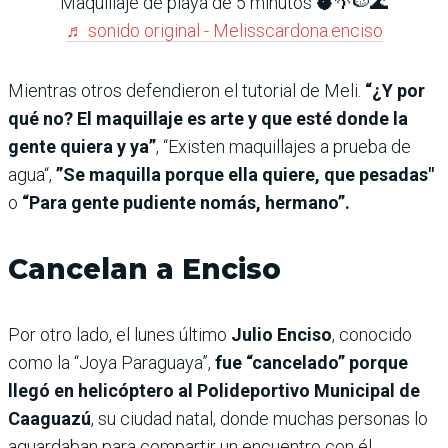
Maquillaje de playa de 5 minutos 🥥🌴🍉🌊
♬ sonido original - Melisscardona.enciso
Mientras otros defendieron el tutorial de Meli.
“¿Y por
qué no? El maquillaje es arte y que esté donde la
gente quiera y ya”
, “Existen maquillajes a prueba de
agua“,
”Se maquilla porque ella quiere, que pesadas"
o
“Para gente pudiente nomás, hermano”.
Cancelan a Enciso
Por otro lado, el lunes último
Julio Enciso
, conocido
como la “Joya Paraguaya”,
fue “cancelado” porque
llegó en helicóptero al Polideportivo Municipal de
Caaguazú
, su ciudad natal, donde muchas personas lo
aguardaban para compartir un encuentro con él.