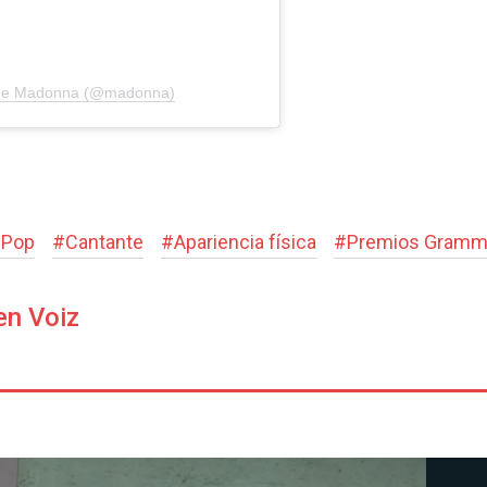
a de Madonna (@madonna)
 Pop
#
Cantante
#
Apariencia física
#
Premios Gram
en Voiz