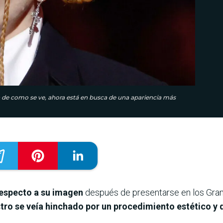
sa de como se ve, ahora está en busca de una apariencia más
respecto a su imagen
después de presentarse en los Gra
stro se veía hinchado por un procedimiento estético y