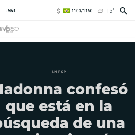
1100
/
1160
15
°
3,8
/
4
:MÁS
6850
/
7200
5900
/
5960
LN POP
adonna confesó
que está en la
búsqueda de una