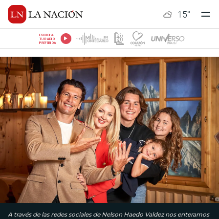
15
°
ESCUCHÁ
TU RADIO
PREFERIDA
A través de las redes sociales de Nelson Haedo Valdez nos enteramos