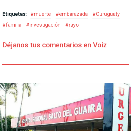
Etiquetas:
#
muerte
#
embarazada
#
Curuguaty
#
familia
#
investigación
#
rayo
Déjanos tus comentarios en Voiz