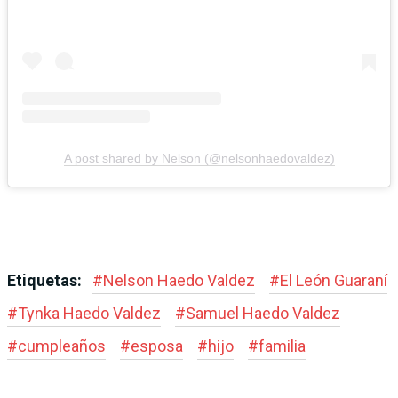
A post shared by Nelson (@nelsonhaedovaldez)
Etiquetas:
#
Nelson Haedo Valdez
#
El León Guaraní
#
Tynka Haedo Valdez
#
Samuel Haedo Valdez
#
cumpleaños
#
esposa
#
hijo
#
familia