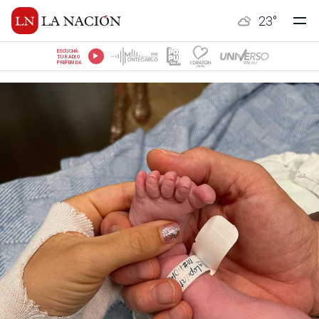
23
°
ESCUCHÁ
TU RADIO
PREFERIDA