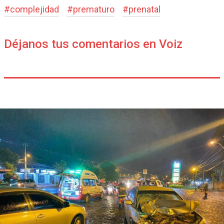
#
complejidad
#
prematuro
#
prenatal
Déjanos tus comentarios en Voiz