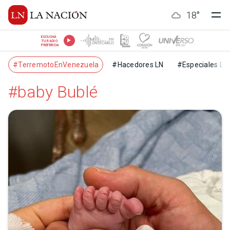
18
°
ESCUCHÁ
TU RADIO
PREFERIDA
#TerremotoEnVenezuela
#Hacedores LN
#Especiales LN
#baby Bublé