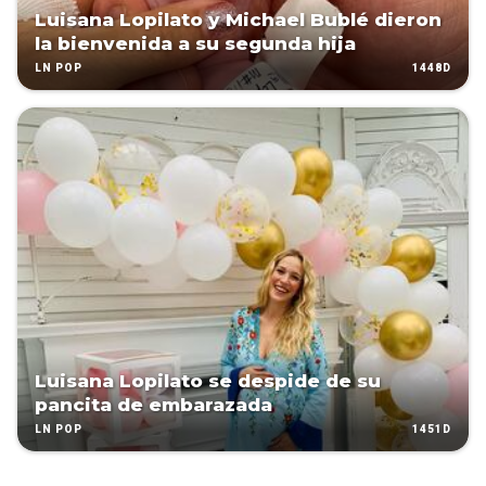
Luisana Lopilato y Michael Bublé dieron
la bienvenida a su segunda hija
1448D
LN POP
Luisana Lopilato se despide de su
pancita de embarazada
1451D
LN POP