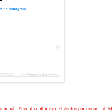
ón en Instagram
PRINCESS Intl ✨ (@princessbeautyintl)
national
#
evento cultural y de talentos para niñas
#
TM