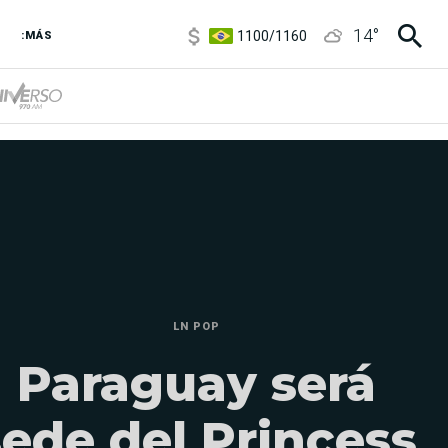
1100
/
1160
14
°
:MÁS
3,8
/
4
6850
/
7200
5900
/
5960
LN POP
Paraguay será
sede del Princess