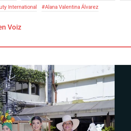
uty International
#
Alana Valentina Álvarez
en Voiz