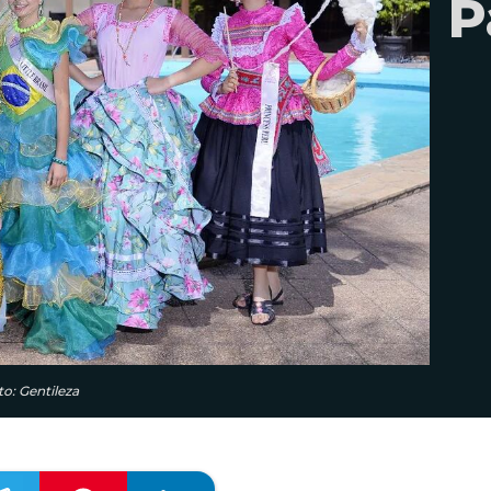
P
to: Gentileza