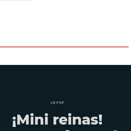
LN POP
¡Mini reinas!