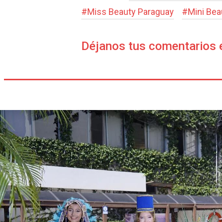
#
Miss Beauty Paraguay
#
Mini Bea
Déjanos tus comentarios 