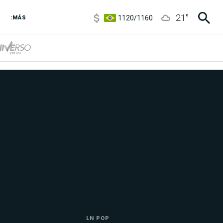
1120
/
1160
21
°
3,6
/
3,9
:MÁS
6850
/
7200
5920
/
5970
LN POP