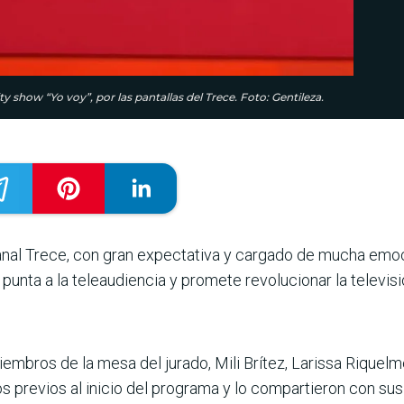
show “Yo voy”, por las pantallas del Trece. Foto: Gentileza.
canal Trece, con gran expectativa y cargado de mucha emoc
punta a la teleaudiencia y promete revolucionar la televis
mbros de la mesa del jurado, Mili Brítez, Larissa Riquelme
 previos al inicio del programa y lo compartieron con su