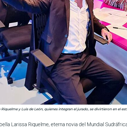
a Riquelme y Luis de León, quienes integran el jurado, se divirtieron en el est
 bella Larissa Riquelme, eterna novia del Mundial Sudráfri