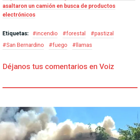
asaltaron un camión en busca de productos
electrónicos
Etiquetas:
#
incendio
#
forestal
#
pastizal
#
San Bernardino
#
fuego
#
llamas
Déjanos tus comentarios en Voiz