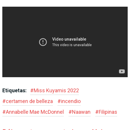
Etiquetas:
#
Miss Kuyamis 2022
#
certamen de belleza
#
incendio
#
Annabelle Mae McDonnel
#
Naawan
#
Filipinas