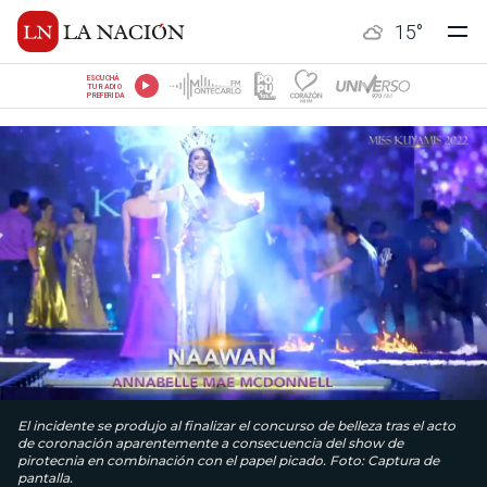
15
°
ESCUCHÁ
TU RADIO
PREFERIDA
El incidente se produjo al finalizar el concurso de belleza tras el acto
de coronación aparentemente a consecuencia del show de
pirotecnia en combinación con el papel picado. Foto: Captura de
pantalla.