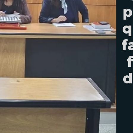
p
q
f
d