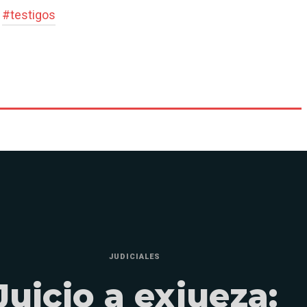
#
testigos
JUDICIALES
Juicio a exjueza: