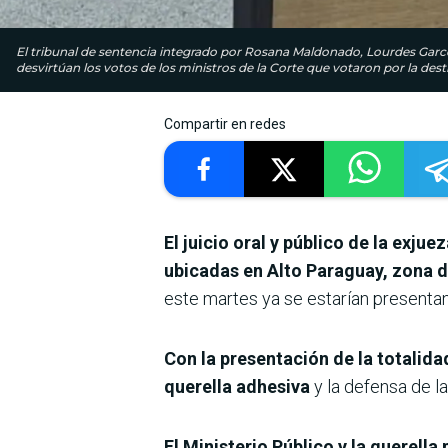
El tribunal de sentencia integrado por Rosana Maldonado, Lourdes Garcete
desvirtúan los votos de los ministros de la Corte que votaron por la dest
Compartir en redes
El juicio oral y público de la exju
ubicadas en Alto Paraguay, zona 
este martes ya se estarían presentan
Con la presentación de la totalida
querella adhesiva
y la defensa de la
El Ministerio Público y la querel