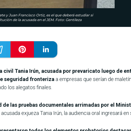
 y Juan Francisco Ortiz, es el que deberá estudiar si
itución de la acusada en el JEM. Foto: Gentileza
eza civil Tania Irún, acusada por prevaricato luego de e
de seguridad fronteriza
a empresas que serían de maletín,
do los alegatos finales.
d de las pruebas documentales arrimadas por el Minist
 acusada exjueza Tania Irún, la audiencia oral ingresará en s
la presentaron todos los elementos probatorios destac