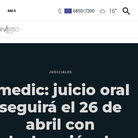
6850
/
7200
16
°
5900
/
5960
:MÁS
1100
/
1160
3,8
/
4
6850
/
7200
5900
/
5960
JUDICIALES
medic: juicio oral
seguirá el 26 de
abril con