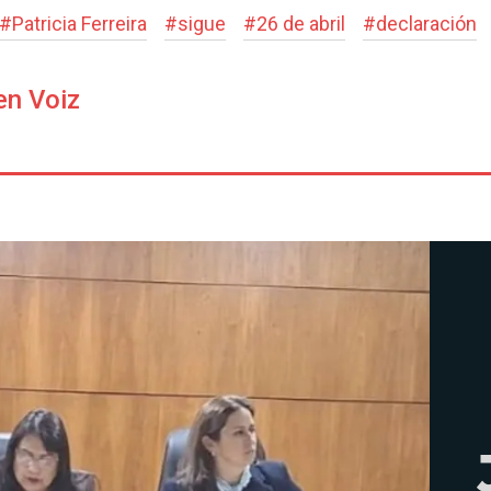
#
Patricia Ferreira
#
sigue
#
26 de abril
#
declaración
en Voiz