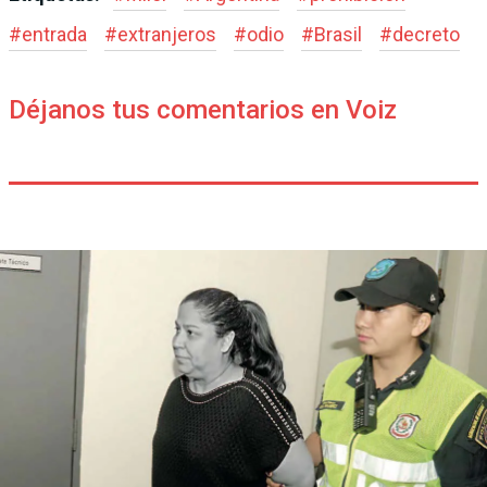
#
entrada
#
extranjeros
#
odio
#
Brasil
#
decreto
Déjanos tus comentarios en Voiz