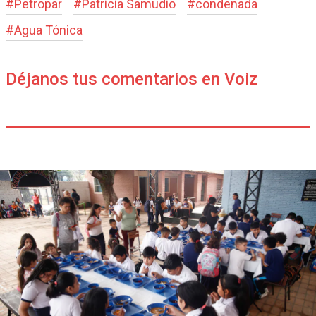
#
Petropar
#
Patricia Samudio
#
condenada
#
Agua Tónica
Déjanos tus comentarios en Voiz