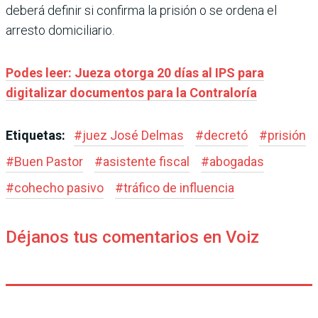
deberá definir si confirma la prisión o se ordena el
arresto domiciliario.
Podes leer: Jueza otorga 20 días al IPS para
digitalizar documentos para la Contraloría
Etiquetas:
#
juez José Delmas
#
decretó
#
prisión
#
Buen Pastor
#
asistente fiscal
#
abogadas
#
cohecho pasivo
#
tráfico de influencia
Déjanos tus comentarios en Voiz