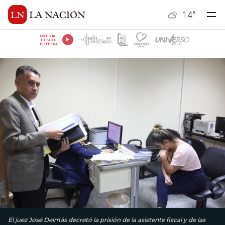
14
°
ESCUCHÁ
TU RADIO
PREFERIDA
El juez José Delmás decretó la prisión de la asistente fiscal y de las