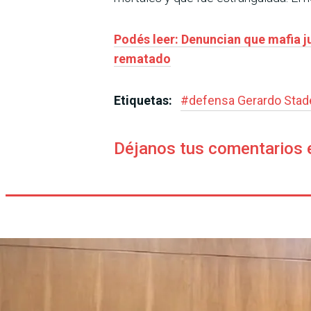
Podés leer: Denuncian que mafia ju
rematado
Etiquetas:
#
defensa Gerardo Stad
Déjanos tus comentarios 