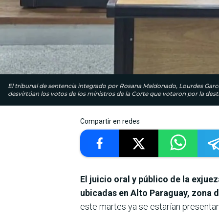
El tribunal de sentencia integrado por Rosana Maldonado, Lourdes Garcete
desvirtúan los votos de los ministros de la Corte que votaron por la dest
Compartir en redes
El juicio oral y público de la exju
ubicadas en Alto Paraguay, zona 
este martes ya se estarían presentan