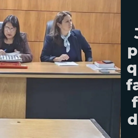
p
q
f
d