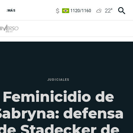
1120
/
1160
22
°
:MÁS
3,6
/
3,9
6850
/
7200
5920
/
5970
JUDICIALES
Feminicidio de
Sabryna: defensa
de Stadecker de