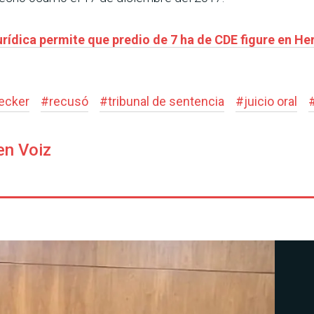
rídica permite que predio de 7 ha de CDE figure en He
ecker
#
recusó
#
tribunal de sentencia
#
juicio oral
en Voiz