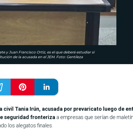
 y Juan Francisco Ortiz, es el que deberá estudiar si
itución de la acusada en el JEM. Foto: Gentileza
eza civil Tania Irún, acusada por prevaricato luego de e
de seguridad fronteriza
a empresas que serían de maletín,
do los alegatos finales.