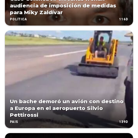
audiencia de imposición de medidas
para Miky Zaldívar
116D
POLÍTICA
Un bache demoró un avión con destino
a Europa en el aeropuerto Silvio
Pettirossi
139D
PAÍS