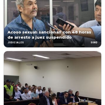
Acoso sexual: sancionan con 48 horas
de arresto a juez suspendido
508D
JUDICIALES