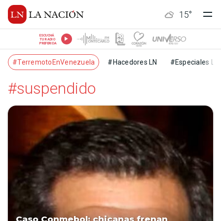
15
°
ESCUCHÁ
TU RADIO
PREFERIDA
#TerremotoEnVenezuela
#Hacedores LN
#Especiales LN
#suspendido
Caso Conmebol: chicanas frenan