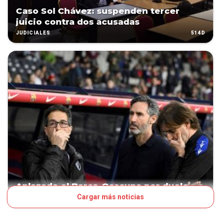
Caso Sol Chávez: suspenden tercer
juicio contra dos acusadas
514D
JUDICIALES
Aplazado el Barca-Osasuna por duelo
Cargar más noticias
518D
FÚTBOL