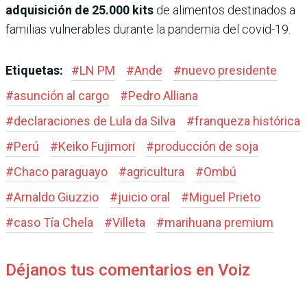
adquisición de 25.000 kits
de alimentos destinados a
familias vulnerables durante la pandemia del covid-19.
Etiquetas:
#
LN PM
#
Ande
#
nuevo presidente
#
asunción al cargo
#
Pedro Alliana
#
declaraciones de Lula da Silva
#
franqueza histórica
#
Perú
#
Keiko Fujimori
#
producción de soja
#
Chaco paraguayo
#
agricultura
#
Ombú
#
Arnaldo Giuzzio
#
juicio oral
#
Miguel Prieto
#
caso Tía Chela
#
Villeta
#
marihuana premium
Déjanos tus comentarios en Voiz