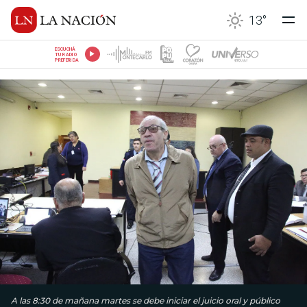
13
°
ESCUCHÁ
TU RADIO
PREFERIDA
A las 8:30 de mañana martes se debe iniciar el juicio oral y público