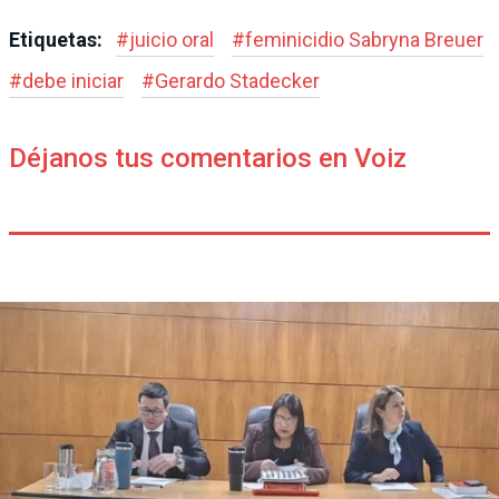
Etiquetas:
#
juicio oral
#
feminicidio Sabryna Breuer
#
debe iniciar
#
Gerardo Stadecker
Déjanos tus comentarios en Voiz