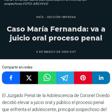
sospechoso.FOTO: ARCHIVO
PAÍS - EDICIÓN IMPRESA
Caso María Fernanda: va a
juicio oral proceso penal
4 DE MARZO DE 2026 0:47
Compartir en redes
El Juzgado Penal de la Ado­lescencia de Coronel Oviedo
decidió elevar a juicio oral y público el proceso penal
que enfrenta el adolescente, prin­cipal sospechoso del