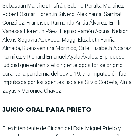
Sebastián Martínez Insfrán, Sabino Peralta Martínez,
Robert Osmar Florentín Silvero, Alex Yamal Samhat
González, Francisco Raimundo Arrúa Álvarez, Emili
Vanessa Flo­rentín Páez, Higinio Ramón Acuña, Nelson
Alexis Sego­via Acevedo, Maggi Eliza­beth Fariña
Almada, Bue­naventura Morínigo, Cirle Elizabeth Alcaraz
Ramírez y Richard Emanuel Ayala Áva­los. El proceso
judicial que enfrenta el dirigente oposi­tor se originó
durante la pan­demia del covid-19, y la impu­tación fue
impulsada por los agentes fiscales Silvio Cor­beta, Alma
Zayas y Verónica Chávez.
JUICIO ORAL PARA PRIETO
El exintendente de Ciudad del Este Miguel Prieto y