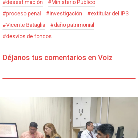
#
desestimación
#
Ministerio Público
#
proceso penal
#
investigación
#
extitular del IPS
#
Vicente Bataglia
#
daño patrimonial
#
desvíos de fondos
Déjanos tus comentarios en Voiz