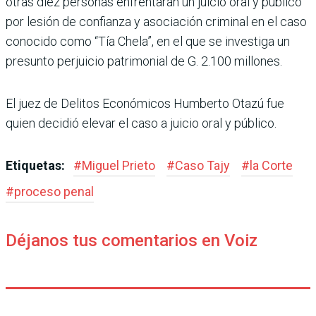
otras diez personas enfrentarán un juicio oral y público
por lesión de confianza y asocia­ción criminal en el caso
cono­cido como “Tía Chela”, en el que se investiga un
presunto perjuicio patrimonial de G. 2.100 millones.
El juez de Delitos Econó­micos Humberto Otazú fue
quien decidió elevar el caso a juicio oral y público.
Etiquetas:
#
Miguel Prieto
#
Caso Tajy
#
la Corte
#
proceso penal
Déjanos tus comentarios en Voiz