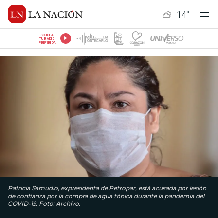
14
°
ESCUCHÁ
TU RADIO
PREFERIDA
Patricia Samudio, expresidenta de Petropar, está acusada por lesión
de confianza por la compra de agua tónica durante la pandemia del
COVID-19. Foto: Archivo.