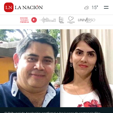
15
°
ESCUCHÁ
TU RADIO
PREFERIDA