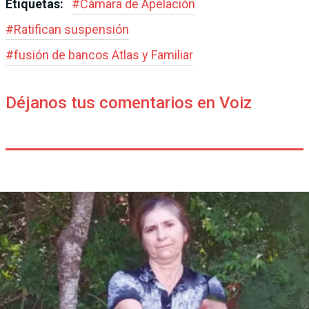
Etiquetas:
#
Cámara de Apelación
#
Ratifican suspensión
#
fusión de bancos Atlas y Familiar
Déjanos tus comentarios en Voiz