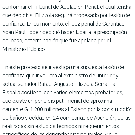
confor­mar el Tribunal de Apelación Penal, el cual tendrá
que deci­dir si Filizzola seguirá proce­sado por lesión de
confianza. En su momento, el juez penal de Garantías
Yoan Paul López decidió hacer lugar a la pres­cripción
del caso, determi­nación que fue apelada por el
Ministerio Público.
En este proceso se investiga una supuesta lesión de
con­fianza que involucra al exmi­nistro del Interior y
actual senador Rafael Augusto Filiz­zola Serra. La
Fiscalía sostiene, con varios elementos proba­torios,
que existe un perjui­cio patrimonial de aproxima­
damente G. 1.200 millones al Estado por la construcción
de baños y celdas en 24 comisa­rías de Asunción, obras
reali­zadas sin estudios técnicos ni requerimientos
específicos de las dependencias policiales, y que