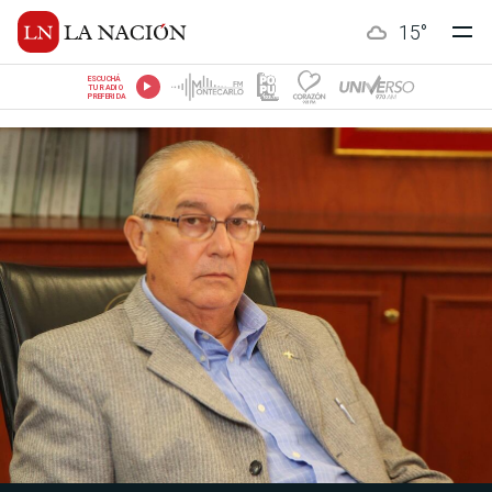
15
°
ESCUCHÁ
TU RADIO
PREFERIDA