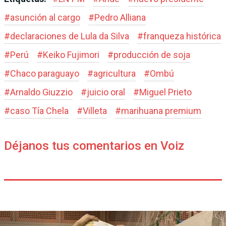
#
asunción al cargo
#
Pedro Alliana
#
declaraciones de Lula da Silva
#
franqueza histórica
#
Perú
#
Keiko Fujimori
#
producción de soja
#
Chaco paraguayo
#
agricultura
#
Ombú
#
Arnaldo Giuzzio
#
juicio oral
#
Miguel Prieto
#
caso Tía Chela
#
Villeta
#
marihuana premium
Déjanos tus comentarios en Voiz