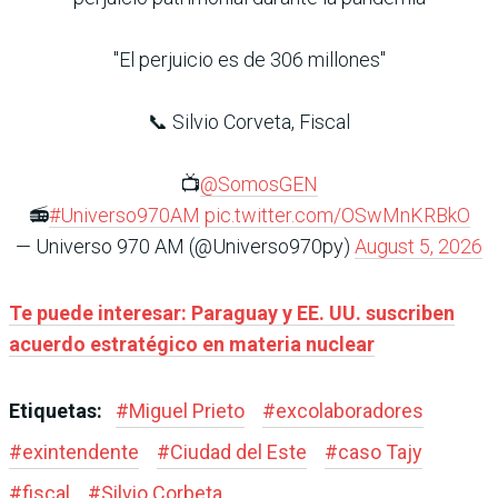
"El perjuicio es de 306 millones"
📞 Silvio Corveta, Fiscal
📺
@SomosGEN
📻
#Universo970AM
pic.twitter.com/OSwMnKRBkO
— Universo 970 AM (@Universo970py)
August 5, 2026
Te puede interesar: Paraguay y EE. UU. suscriben
acuerdo estratégico en materia nuclear
Etiquetas:
#
Miguel Prieto
#
excolaboradores
#
exintendente
#
Ciudad del Este
#
caso Tajy
#
fiscal
#
Silvio Corbeta