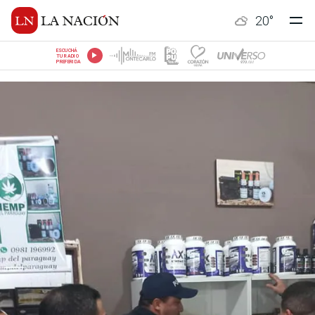
20
°
ESCUCHÁ
TU RADIO
PREFERIDA