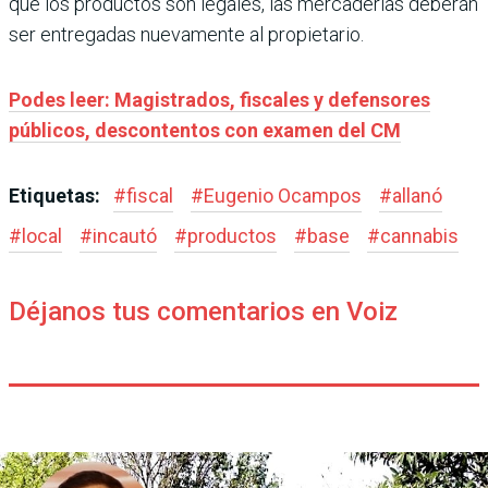
que los productos son legales, las mercaderías deberán
ser entregadas nuevamente al propietario.
Podes leer: Magistrados, fiscales y defensores
públicos, descontentos con examen del CM
Etiquetas:
#
fiscal
#
Eugenio Ocampos
#
allanó
#
local
#
incautó
#
productos
#
base
#
cannabis
Déjanos tus comentarios en Voiz