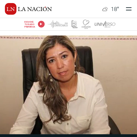
18
°
ESCUCHÁ
TU RADIO
PREFERIDA