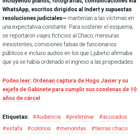
incluyendo planos, fotografías, comunicaciones vía
WhatsApp, escritos dirigidos al Indert y supuestas
resoluciones judiciales—
mantenían a las víctimas en
una expectativa constante. Para sostener el esquema,
se reportaron viajes ficticios al Chaco, mensuras
inexistentes, comisiones falsas de funcionarios
públicos e incluso audios en los que Ljubetic afirmaba
que ya se había ordenado el ingreso a las propiedades.
Podes leer: Ordenan captura de Hugo Javier y su
exjefe de Gabinete para cumplir sus condenas de 10
años de cárcel
Etiquetas:
#
Audiencia
#
preliminar
#
acusados
#
estafa
#
colonos
#
menonitas
#
tierras chaco