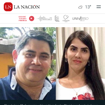
13
°
ESCUCHÁ
TU RADIO
PREFERIDA