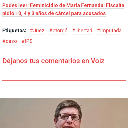
Podes leer: Feminicidio de María Fernanda: Fiscalía
pidió 10, 4 y 3 años de cárcel para acusados
Etiquetas:
#
Juez
#
otorgó
#
libertad
#
imputada
#
caso
#
IPS
Déjanos tus comentarios en Voiz