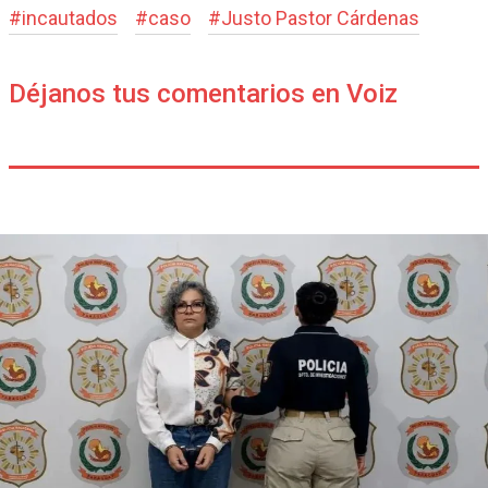
#
incautados
#
caso
#
Justo Pastor Cárdenas
Déjanos tus comentarios en Voiz