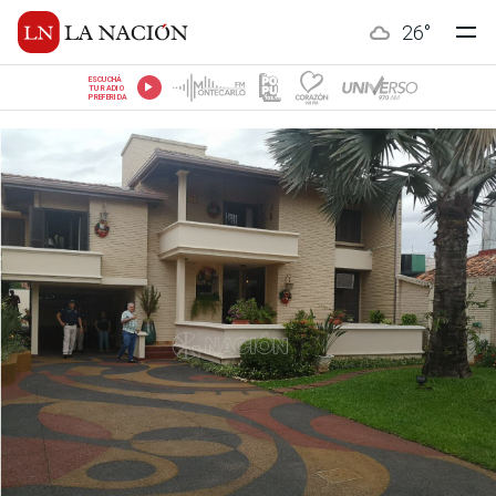
26
°
ESCUCHÁ
TU RADIO
PREFERIDA