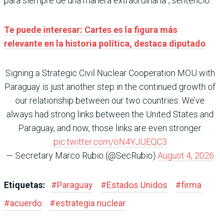
para siempre de una manera extraordinaria”, sentenció.
Te puede interesar: Cartes es la figura más
relevante en la historia política, destaca diputado
Signing a Strategic Civil Nuclear Cooperation MOU with
Paraguay is just another step in the continued growth of
our relationship between our two countries. We’ve
always had strong links between the United States and
Paraguay, and now, those links are even stronger.
pic.twitter.com/oN4YJUEQC3
— Secretary Marco Rubio (@SecRubio)
August 4, 2026
Etiquetas:
#
Paraguay
#
Estados Unidos
#
firma
#
acuerdo
#
estrategia nuclear