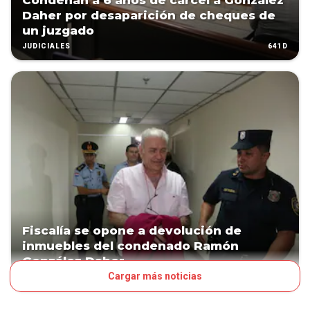
Condenan a 6 años de cárcel a González
Daher por desaparición de cheques de
un juzgado
641D
JUDICIALES
Fiscalía se opone a devolución de
inmuebles del condenado Ramón
González Daher
Cargar más noticias
854D
JUDICIALES