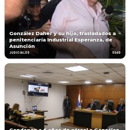
González Daher y su hijo, trasladados a
penitenciaría Industrial Esperanza, de
Asunción
556D
JUDICIALES