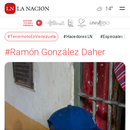
14
°
ESCUCHÁ
TU RADIO
PREFERIDA
#TerremotoEnVenezuela
#Hacedores LN
#Especiales LN
#Ramón González Daher