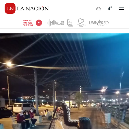
14
°
ESCUCHÁ
TU RADIO
PREFERIDA