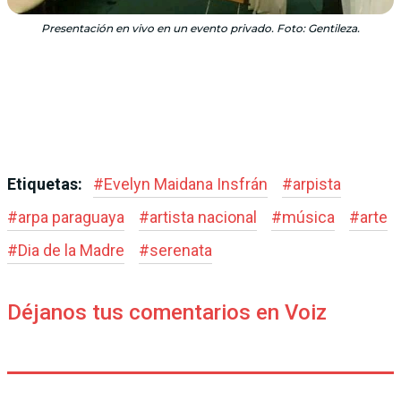
Presentación en vivo en un evento privado. Foto: Gentileza.
Etiquetas:
#
Evelyn Maidana Insfrán
#
arpista
#
arpa paraguaya
#
artista nacional
#
música
#
arte
#
Dia de la Madre
#
serenata
Déjanos tus comentarios en Voiz