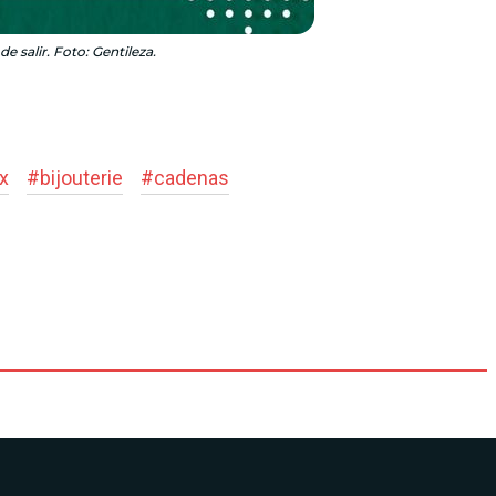
 salir. Foto: Gentileza.
x
#
bijouterie
#
cadenas