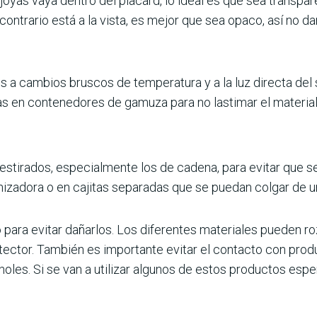
oyas vaya dentro del placard, lo ideal es que sea transparen
el contrario está a la vista, es mejor que sea opaco, así no 
s a cambios bruscos de temperatura y a la luz directa del so
las en contenedores de gamuza para no lastimar el material 
estirados, especialmente los de cadena, para evitar que 
nizadora o en cajitas separadas que se puedan colgar de u
para evitar dañarlos. Los diferentes materiales pueden ro
otector. También es importante evitar el contacto con pr
holes. Si se van a utilizar algunos de estos productos espe