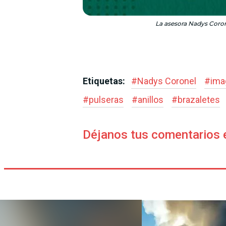
La asesora Nadys Corone
Etiquetas:
#
Nadys Coronel
#
ima
#
pulseras
#
anillos
#
brazaletes
Déjanos tus comentarios 