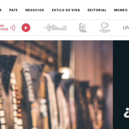
A
PAÍS
NEGOCIOS
ESTILO DE VIDA
EDITORIAL
MUNDO
HÁ
ERIDA