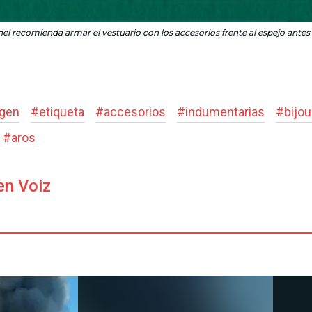
l recomienda armar el vestuario con los accesorios frente al espejo antes de
gen
#
etiqueta
#
accesorios
#
indumentarias
#
bijou
#
aros
en Voiz