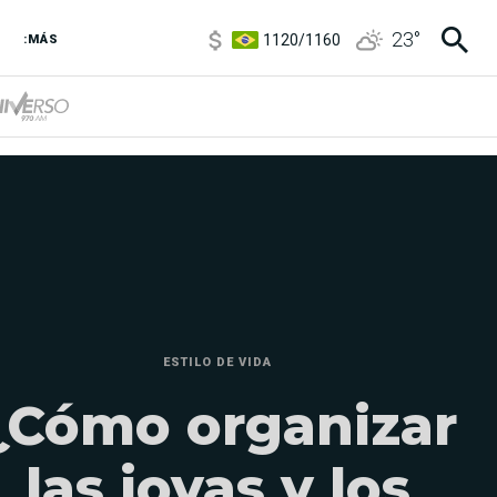
1120
/
1160
23
°
3,6
/
3,9
:MÁS
6850
/
7200
5920
/
5970
ESTILO DE VIDA
¿Cómo organizar
las joyas y los