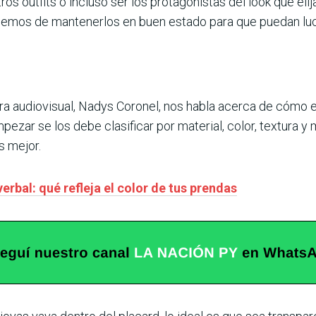
os outfits o incluso ser los protagonistas del look que el
emos de mantenerlos en buen estado para que puedan lucir
 audiovisual, Nadys Coronel, nos habla acerca de cómo ext
pezar se los debe clasificar por material, color, textura y
s mejor.
erbal: qué refleja el color de tus prendas