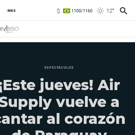
1100
/
1160
12
°
3,8
/
4
:MÁS
6850
/
7200
5900
/
5960
ESPECTÁCULOS
¡Este jueves! Air
Supply vuelve a
cantar al corazón