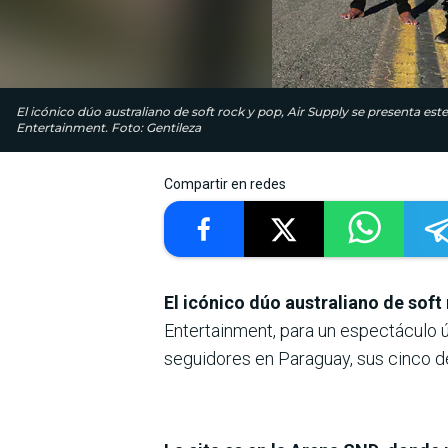
El icónico dúo australiano de soft rock y pop, Air Supply se presenta e
Entertainment. Foto: Gentileza
Compartir en redes
El icónico dúo australiano de soft
Entertainment, para un espectáculo ú
seguidores en Paraguay, sus cinco d