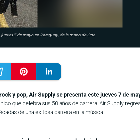
ste jueves 7 de mayo en Paraguay, de la mano de One
 rock y pop, Air Supply se presenta este jueves 7 de m
nico que celebra sus 50 años de carrera. Air Supply regresa
écadas de una exitosa carrera en la música.