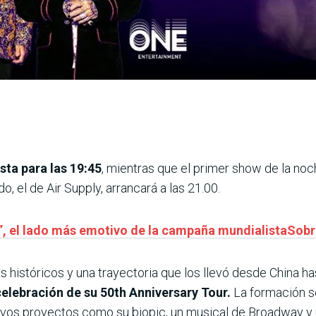
sta para las 19:45
, mientras que el primer show de la noc
, el de Air Supply, arrancará a las 21.00.
o”, el lado más emotivo de la campaña mundialistaSobr
 históricos y una trayectoria que los llevó desde China h
elebración de su 50th Anniversary Tour.
La formación se
os proyectos como su biopic, un musical de Broadway y 