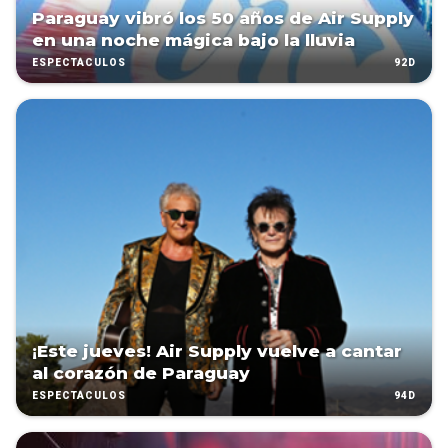
Paraguay vibró los 50 años de Air Supply
en una noche mágica bajo la lluvia
92D
ESPECTÁCULOS
¡Este jueves! Air Supply vuelve a cantar
al corazón de Paraguay
94D
ESPECTÁCULOS