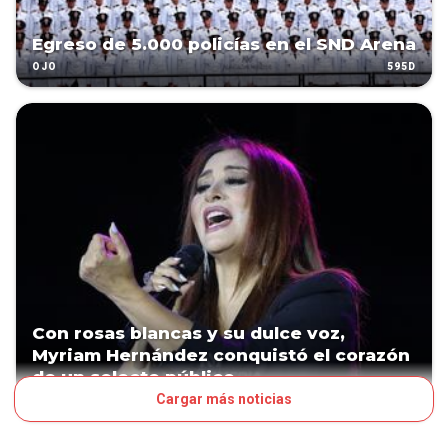
Egreso de 5.000 policías en el SND Arena
595D
OJO
Con rosas blancas y su dulce voz,
Myriam Hernández conquistó el corazón
de un selecto público
Cargar más noticias
910D
ESPECTÁCULOS