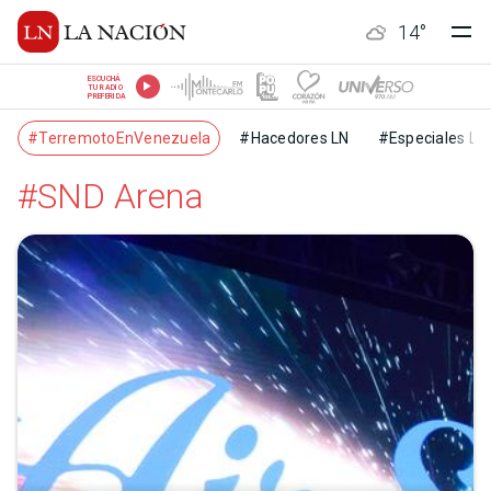
14
°
ESCUCHÁ
TU RADIO
PREFERIDA
#TerremotoEnVenezuela
#Hacedores LN
#Especiales LN
#SND Arena