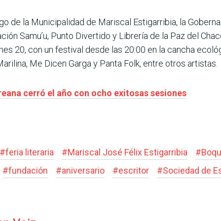
rgo de la Municipalidad de Mariscal Estigarribia, la Gober
ción Samu’u, Punto Divertido y Librería de la Paz del Chac
nes 20, con un festival desde las 20:00 en la cancha ecológi
rilina, Me Dicen Garga y Panta Folk, entre otros artistas.
oreana cerró el año con ocho exitosas sesiones
#
feria literaria
#
Mariscal José Félix Estigarribia
#
Boqu
#
fundación
#
aniversario
#
escritor
#
Sociedad de Es