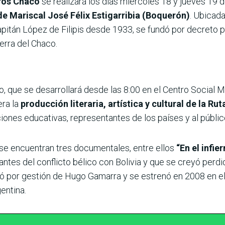
bros Chaco
se realizará los días miércoles 18 y jueves 19 
de Mariscal José Félix Estigarribia (Boquerón)
. Ubicad
pitán López de Filipis desde 1933, se fundó por decreto p
uerra del Chaco.
 que se desarrollará desde las 8:00 en el Centro Social Mun
era la
producción literaria, artística y cultural de la Ru
uciones educativas, representantes de los países y al públic
se encuentran tres documentales, entre ellos
“En el infi
stantes del conflicto bélico con Bolivia y que se creyó per
ó por gestión de Hugo Gamarra y se estrenó en 2008 en el
entina.