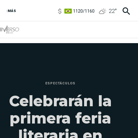
1120
/
1160
22
°
3,6
/
3,9
:MÁS
6850
/
7200
5920
/
5970
ESPECTÁCULOS
Celebrarán la
primera feria
literaria en