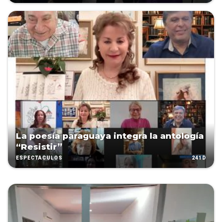
La poesía paraguaya integra la antología
“Resistir”
241D
ESPECTÁCULOS