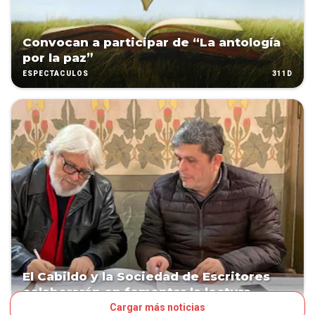
Convocan a participar de “La antología
por la paz”
311D
ESPECTÁCULOS
El Cabildo y la Sociedad de Escritores
colaborarán en fomentar la lectura
Cargar más noticias
403D
ESPECTÁCULOS