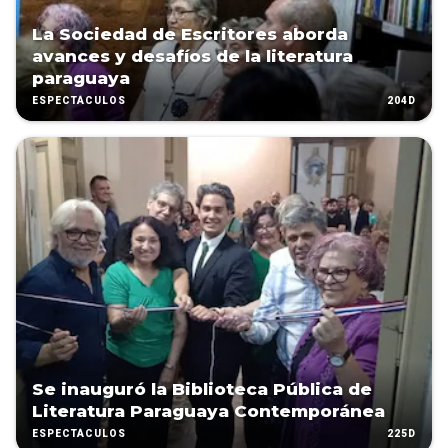
La Sociedad de Escritores aborda
avances y desafíos de la literatura
paraguaya
204D
ESPECTÁCULOS
Se inauguró la Biblioteca Pública de
Literatura Paraguaya Contemporánea
225D
ESPECTÁCULOS