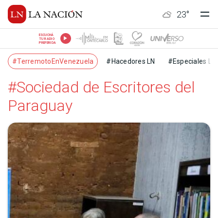
23
°
ESCUCHÁ
TU RADIO
PREFERIDA
#TerremotoEnVenezuela
#Hacedores LN
#Especiales LN
#Sociedad de Escritores del
Paraguay