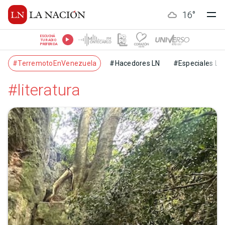
16
°
ESCUCHÁ
TU RADIO
PREFERIDA
#TerremotoEnVenezuela
#Hacedores LN
#Especiales LN
#literatura