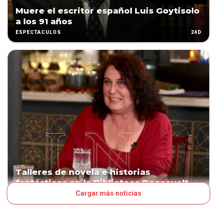
Muere el escritor español Luis Goytisolo
a los 91 años
24D
ESPECTÁCULOS
Talleres de novela e historias
fantásticas en la Biblioteca Roosevelt
Cargar más noticias
54D
ESPECTÁCULOS