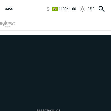
5900
/
5960
18
°
1100
/
1160
:MÁS
3,8
/
4
6850
/
7200
5900
/
5960
ESPECTÁCULOS