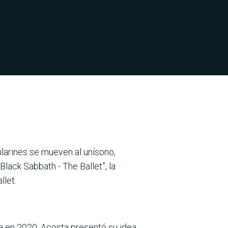
ailarines se mueven al unísono,
 “Black Sabbath - The Ballet”, la
llet.
da en 2020, Acosta presentó su idea