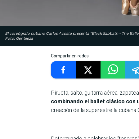
El coreógrafo cubano Carlos Acosta presenta “Black Sabbath - The Ballet”
Foto: Gentileza
Compartir en redes
Pirueta, salto, guitarra aérea, zapate
combinando el ballet clásico con 
creación de la superestrella cubana C
Determinado a celebrar los “tesoros”