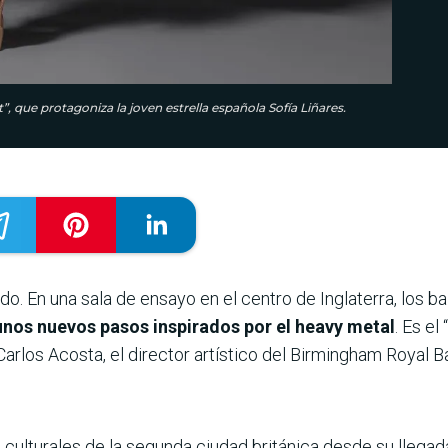
, que protagoniza la joven estrella española Sofía Liñares.
ado. En una sala de ensayo en el centro de Inglaterra, los b
unos nuevos pasos inspirados por el heavy metal
. Es el
arlos Acosta, el director artístico del Birmingham Royal Ba
 culturales de la segunda ciudad británica desde su llega