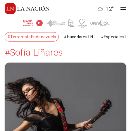
12
°
ESCUCHÁ
TU RADIO
PREFERIDA
#TerremotoEnVenezuela
#Hacedores LN
#Especiales LN
#Sofía Liñares