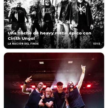
Una noche de heavy metal épico con
Cirith Ungol
531D
LA NACIÓN DEL FINDE