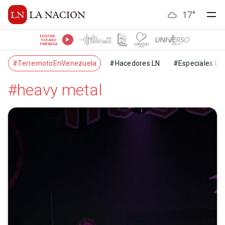
17
°
ESCUCHÁ
TU RADIO
PREFERIDA
#TerremotoEnVenezuela
#Hacedores LN
#Especiales LN
#heavy metal