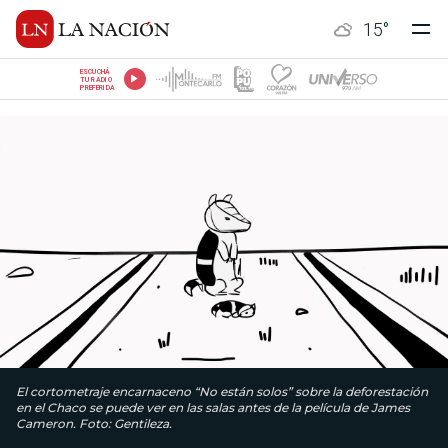
15
°
ESCUCHÁ
TU RADIO
PREFERIDA
El cortometraje encarnaceno “No están solos” sobre la deforestación
en el Chaco se puede ver en las salas antes de la película de James
Cameron. Foto: Gentileza.