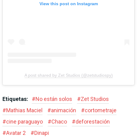
View this post on Instagram
A post shared by Zet Studios (@zetstudiospy)
Etiquetas:
#
No están solos
#
Zet Studios
#
Mathias Maciel
#
animación
#
cortometraje
#
cine paraguayo
#
Chaco
#
deforestación
#
Avatar 2
#
Dinapi