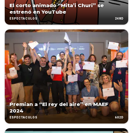
El corto animado “Mita’i Churi” se
estrenó en YouTube
248D
ESPECTÁCULOS
Premian a “El rey del aire” en MAEF
2024
602D
ESPECTÁCULOS