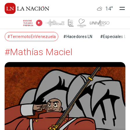
14
°
ESCUCHÁ
TU RADIO
PREFERIDA
#TerremotoEnVenezuela
#Hacedores LN
#Especiales LN
#Mathías Maciel