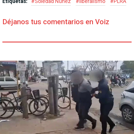
Etiquetas:
#
Soledad Núñez
#
liberalismo
#
PLRA
Déjanos tus comentarios en Voiz