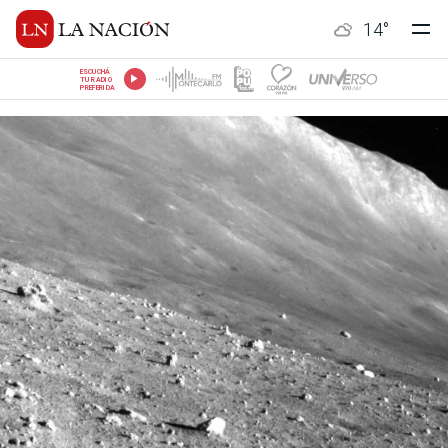
14
°
ESCUCHÁ
TU RADIO
PREFERIDA