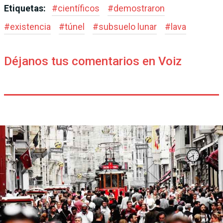
Etiquetas:
#
científicos
#
demostraron
#
existencia
#
túnel
#
subsuelo lunar
#
lava
Déjanos tus comentarios en Voiz