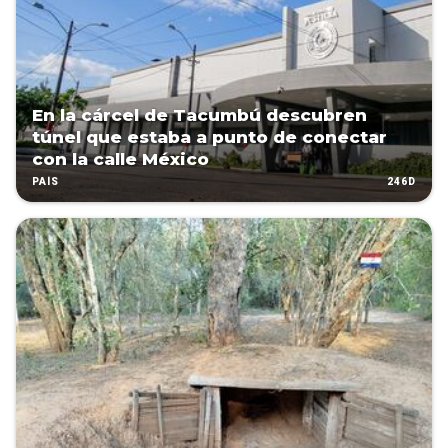
En la cárcel de Tacumbú descubren
túnel que estaba a punto de conectar
con la calle México
246D
PAÍS