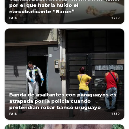
por el que habría huido el
narcotraficante “Barón”
126D
PAÍS
Banda de asaltantes con paraguayos es
atrapada por la policía cuando
pretendían robar banco uruguayo
183D
PAÍS