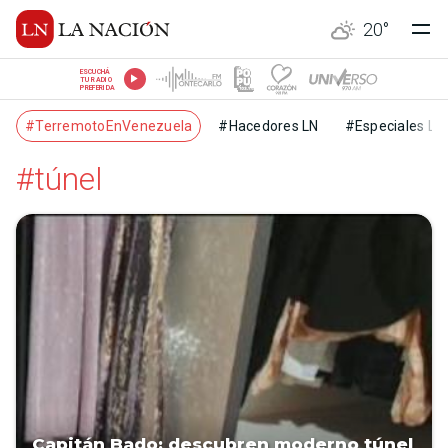
20
°
ESCUCHÁ
TU RADIO
PREFERIDA
#TerremotoEnVenezuela
#Hacedores LN
#Especiales LN
#túnel
Capitán Bado: descubren moderno túnel