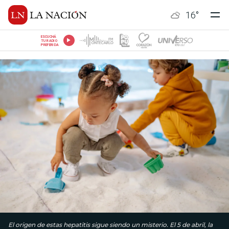
16
°
ESCUCHÁ
TU RADIO
PREFERIDA
El origen de estas hepatitis sigue siendo un misterio. El 5 de abril, la