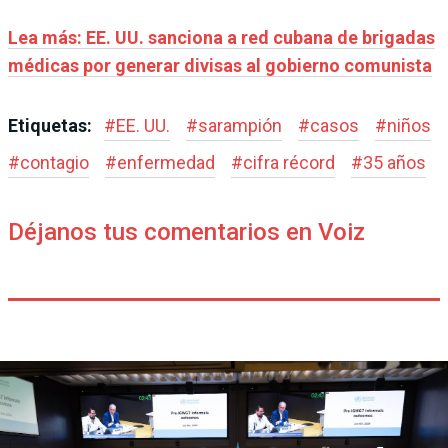
Lea más:
EE. UU. sanciona a red cubana de brigadas
médicas por generar divisas al gobierno comunista
Etiquetas:
#
EE. UU.
#
sarampión
#
casos
#
niños
#
contagio
#
enfermedad
#
cifra récord
#
35 años
Déjanos tus comentarios en Voiz