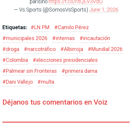
parisino.
https://t.co/ritQEV3VdU
— Vs Sports (@SomosVsSports)
June 1, 2026
Etiquetas:
#
LN PM
#
Camilo Pérez
#
municipales 2026
#
internas
#
incautación
#
droga
#
narcotráfico
#
Albirroja
#
Mundial 2026
#
Colombia
#
elecciones presidenciales
#
Palmear sin Fronteras
#
primera dama
#
Dani Vallejo
#
multa
Déjanos tus comentarios en Voiz