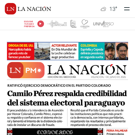
13
°
ESCUCHÁ
TU RADIO
PREFERIDA