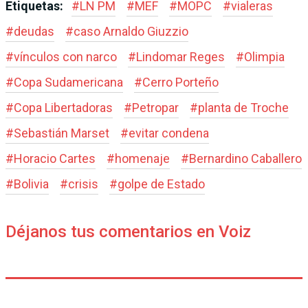
Etiquetas:
#
LN PM
#
MEF
#
MOPC
#
vialeras
#
deudas
#
caso Arnaldo Giuzzio
#
vínculos con narco
#
Lindomar Reges
#
Olimpia
#
Copa Sudamericana
#
Cerro Porteño
#
Copa Libertadoras
#
Petropar
#
planta de Troche
#
Sebastián Marset
#
evitar condena
#
Horacio Cartes
#
homenaje
#
Bernardino Caballero
#
Bolivia
#
crisis
#
golpe de Estado
Déjanos tus comentarios en Voiz