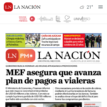
21
°
ESCUCHÁ
TU RADIO
PREFERIDA