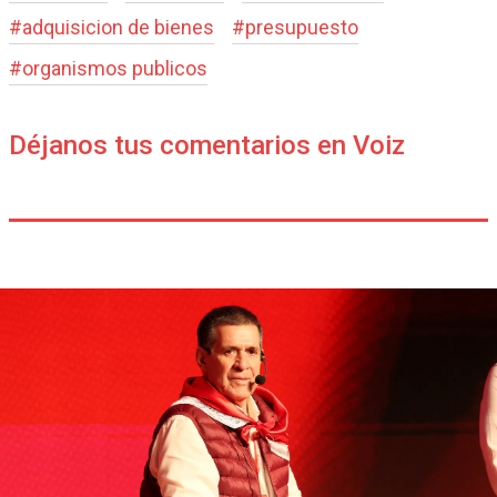
#
adquisicion de bienes
#
presupuesto
#
organismos publicos
Déjanos tus comentarios en Voiz