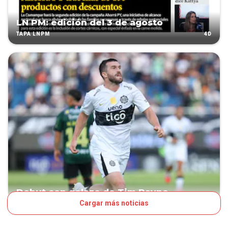
LN PM: edición del 3 de agosto
4D
TAPA LNPM
Debut con golazo de Tim Payne
Cargar más noticias
5D
FÚTBOL