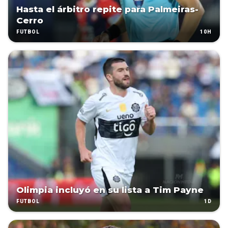
Hasta el árbitro repite para Palmeiras-
Cerro
10H
FÚTBOL
Olimpia incluyó en su lista a Tim Payne
1D
FÚTBOL