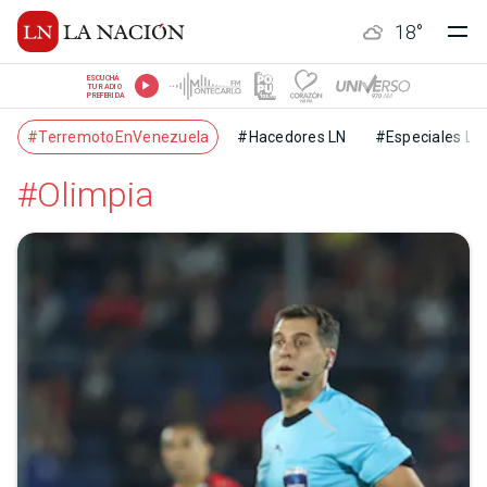
18
°
ESCUCHÁ
TU RADIO
PREFERIDA
#TerremotoEnVenezuela
#Hacedores LN
#Especiales LN
#Olimpia