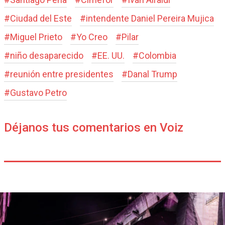
#
Ciudad del Este
#
intendente Daniel Pereira Mujica
#
Miguel Prieto
#
Yo Creo
#
Pilar
#
niño desaparecido
#
EE. UU.
#
Colombia
#
reunión entre presidentes
#
Danal Trump
#
Gustavo Petro
Déjanos tus comentarios en Voiz