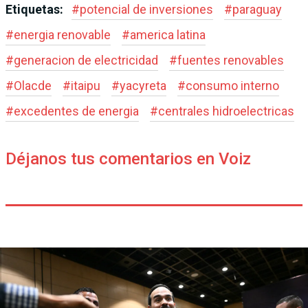
Etiquetas:
#
potencial de inversiones
#
paraguay
#
energia renovable
#
america latina
#
generacion de electricidad
#
fuentes renovables
#
Olacde
#
itaipu
#
yacyreta
#
consumo interno
#
excedentes de energia
#
centrales hidroelectricas
Déjanos tus comentarios en Voiz