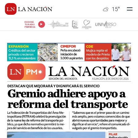
15
°
ESCUCHÁ
TU RADIO
PREFERIDA