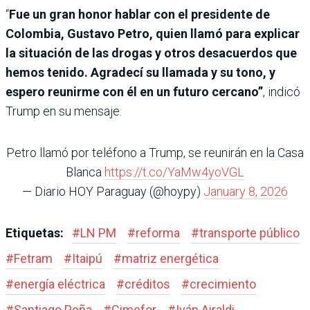
“
Fue un gran honor hablar con el presidente de
Colombia, Gustavo Petro, quien llamó para explicar
la situación de las drogas y otros desacuerdos que
hemos tenido. Agradecí su llamada y su tono, y
espero reunirme con él en un futuro cercano”
, indicó
Trump en su mensaje.
Petro llamó por teléfono a Trump, se reunirán en la Casa
Blanca
https://t.co/YaMw4yoVGL
— Diario HOY Paraguay (@hoypy)
January 8, 2026
Etiquetas:
#
LN PM
#
reforma
#
transporte público
#
Fetram
#
Itaipú
#
matriz energética
#
energía eléctrica
#
créditos
#
crecimiento
#
Santiago Peña
#
Cimefor
#
Iván Airaldi