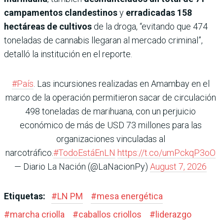
campamentos clandestinos
y
erradicadas 158
hectáreas de cultivos
de la droga, “evitando que 474
toneladas de cannabis llegaran al mercado criminal”,
detalló la institución en el reporte.
#País
. Las incursiones realizadas en Amambay en el
marco de la operación permitieron sacar de circulación
498 toneladas de marihuana, con un perjuicio
económico de más de USD 73 millones para las
organizaciones vinculadas al
narcotráfico.
#TodoEstáEnLN
https://t.co/umPckqP3oO
— Diario La Nación (@LaNacionPy)
August 7, 2026
Etiquetas:
#
LN PM
#
mesa energética
#
marcha criolla
#
caballos criollos
#
liderazgo