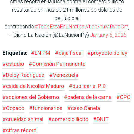
cifras récord en la lucha contra el comercio ilícito
resultando en más de 21 millones de dólares de
perjuicio al
contrabando.
#TodoEstáEnLN
https://t.co/nuMRvroCmj
— Diario La Nación (@LaNacionPy)
January 6, 2026
Etiquetas:
#
LN PM
#
caja fiscal
#
proyecto de ley
#
estudio
#
Comisión Permanente
#
Delcy Rodríguez
#
Venezuela
#
caída de Nicolás Maduro
#
duplicar el PIB
#
acciones del Gobierno
#
cadena de la carne
#
CPC
#
Copaco
#
funcionarios
#
caso Canela
#
crueldad animal
#
comercio ilícito
#
DNIT
#
cifras récord