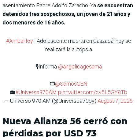
asentamiento Padre Adolfo Zaracho. Ya
se encuentran
detenidos tres sospechosos, un joven de 21 años y
dos menores de 16 años.
#ArribaHoy
| Adolescente muerta en Caazapá: hoy se
realizará la autopsia
🎙️Informa
@angelicagesama
📺
@SomosGEN
📻
#Universo970AM
pic.twitter.com/cv5L5GY8Tb
— Universo 970 AM (@Universo970py)
August 7, 2026
Nueva Alianza 56 cerró con
pérdidas por USD 73