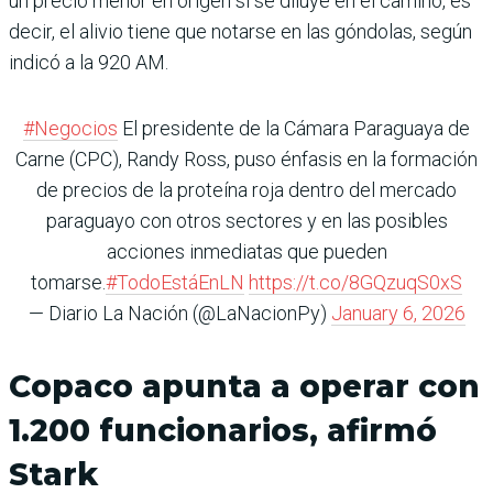
un precio menor en origen si se diluye en el camino, es
decir, el alivio tiene que notarse en las góndolas, según
indicó a la 920 AM.
#Negocios
El presidente de la Cámara Paraguaya de
Carne (CPC), Randy Ross, puso énfasis en la formación
de precios de la proteína roja dentro del mercado
paraguayo con otros sectores y en las posibles
acciones inmediatas que pueden
tomarse.
#TodoEstáEnLN
https://t.co/8GQzuqS0xS
— Diario La Nación (@LaNacionPy)
January 6, 2026
Copaco apunta a operar con
1.200 funcionarios, afirmó
Stark