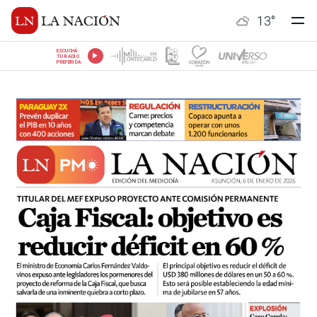
13
°
ESCUCHÁ
TU RADIO
PREFERIDA