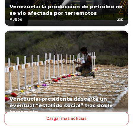
Venezuela: la producción de petróleo no
se vio afectada por terremotos
23D
MUNDO
Venezuela: presidenta descarta un
eventual “estallido social” tras doble
terremoto
Cargar más noticias
31D
MUNDO