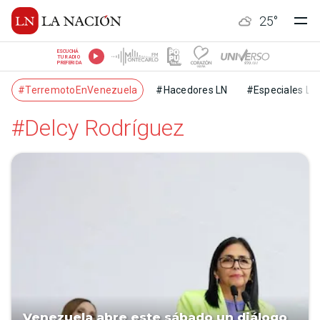
25
°
ESCUCHÁ
TU RADIO
PREFERIDA
#TerremotoEnVenezuela
#Hacedores LN
#Especiales LN
#Delcy Rodríguez
Venezuela abre este sábado un diálogo