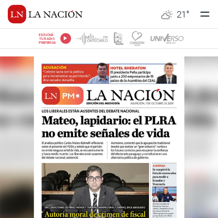
21
°
ESCUCHÁ
TU RADIO
PREFERIDA