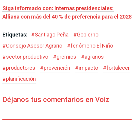
Siga informado con: Internas presidenciales:
Alliana con más del 40 % de preferencia para el 2028
Etiquetas:
#
Santiago Peña
#
Gobierno
#
Consejo Asesor Agrario
#
fenómeno El Niño
#
sector productivo
#
gremios
#
agrarios
#
productores
#
prevención
#
impacto
#
fortalecer
#
planificación
Déjanos tus comentarios en Voiz