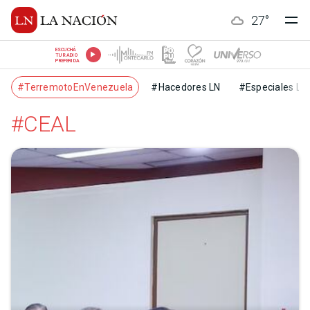
27
°
ESCUCHÁ
TU RADIO
PREFERIDA
#TerremotoEnVenezuela
#Hacedores LN
#Especiales LN
#CEAL