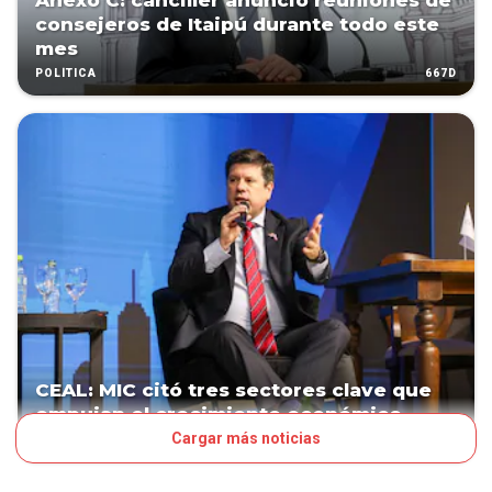
Anexo C: canciller anunció reuniones de
consejeros de Itaipú durante todo este
mes
667D
POLÍTICA
CEAL: MIC citó tres sectores clave que
empujan el crecimiento económico
Cargar más noticias
667D
NEGOCIOS